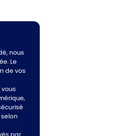
dé, nous
ée. Le
on de vos
 vous
mérique,
sécurisé
 selon
yés par