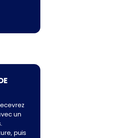
DE
recevrez
avec un
.
ture, puis