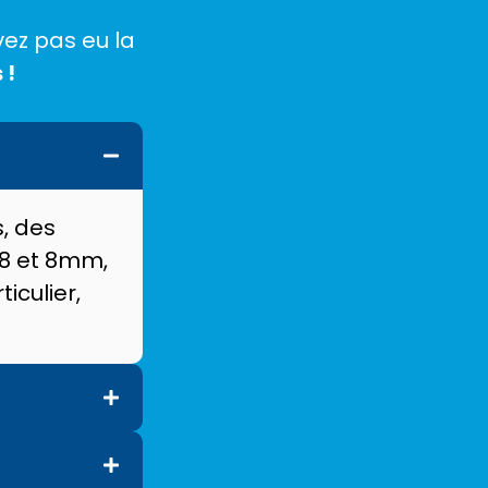
vez pas eu la
 !
, des
 8 et 8mm,
iculier,