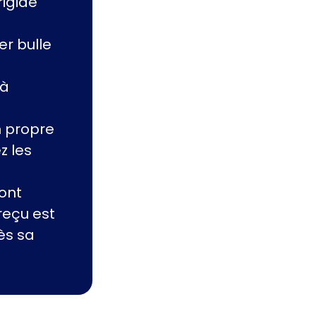
rigide
r bulle
 à
n propre
z les
ont
reçu est
ès sa