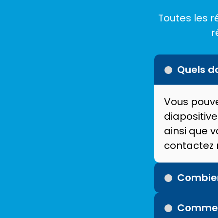
Toutes les r
r
Quels d
Vous pouve
diapositive
ainsi que v
contactez 
Combien
Comment