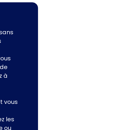
(sans
s
vous
 de
z à
t vous
z les
e ou