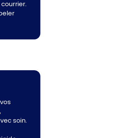
courrier.
peler
 vos
,
vec soin.